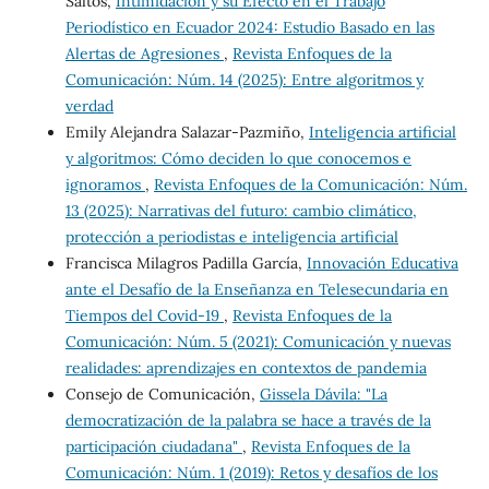
Saltos,
Intimidación y su Efecto en el Trabajo
Periodístico en Ecuador 2024: Estudio Basado en las
Alertas de Agresiones
,
Revista Enfoques de la
Comunicación: Núm. 14 (2025): Entre algoritmos y
verdad
Emily Alejandra Salazar-Pazmiño,
Inteligencia artificial
y algoritmos: Cómo deciden lo que conocemos e
ignoramos
,
Revista Enfoques de la Comunicación: Núm.
13 (2025): Narrativas del futuro: cambio climático,
protección a periodistas e inteligencia artificial
Francisca Milagros Padilla García,
Innovación Educativa
ante el Desafío de la Enseñanza en Telesecundaria en
Tiempos del Covid-19
,
Revista Enfoques de la
Comunicación: Núm. 5 (2021): Comunicación y nuevas
realidades: aprendizajes en contextos de pandemia
Consejo de Comunicación,
Gissela Dávila: "La
democratización de la palabra se hace a través de la
participación ciudadana"
,
Revista Enfoques de la
Comunicación: Núm. 1 (2019): Retos y desafíos de los