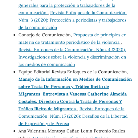
generales para la protección a trabajadores de la
comunicación
,
Revista Enfoques de la Comunicación:
Núm. 3 (2020): Protección a periodistas y trabajadores
de la comunicación
Consejo de Comunicación,
Propuesta de principios en
materia de tratamiento periodístico de la violencia
,
Revista Enfoques de la Comunicación: Núm. 4 (2020):
Investigaciones sobre la violencia y discriminación en
los medios de comunicación
Equipo Editorial Revista Enfoques de la Comunicación,
Manejo de la Información en Medios de Comunicación
sobre Trata De Personas y Tráfico Ilícito de
Migrantes
:
Entrevista a Vanessa Catherine Almeida
Costales, Directora Contra la Trata de Personas Y
Tráfico Ilícito de Migrantes
,
Revista Enfoques de la
Comunicación: Núm. 15 (2026): Desafíos de la Libertad
de Expresión y de Prensa
Ana Valentina Montoya Cañar, Lenin Petronio Ruales