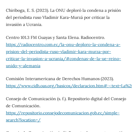
Chiriboga, E. S. (2023). La ONU deploró la condena a prisión
del periodista ruso Vladimir Kara-Murzá por criticar la
invasión a Ucrania.
Centro 101.3 FM Guayas y Santa Elena. Radiocentro.
https://radiocentro.com.ec/la-onu-deploro-la-condena-a-
prision-del-periodista-ruso-vladimir-kara-murza-por-
criticar-la-invasion-a-ucrania/#condenas-de-la-ue-reino-
unido-y-alemania
Comisión Interamericana de Derechos Humanos (2023).
https://www.cidh.oas.org/basicos/declaracion.htm#:~:tex
Consejo de Comunicación (s. f.). Repositorio digital del Consejo
de Comunicación.
https://repositorio.consejodecomunicacion.gob.ec/simple-
search?location=/