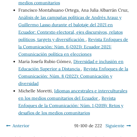
medios comunitarios
Francisco Montahuano Ortega, Ana Julia Albarrán Cruz,
Análisis de las campañas políticas de Andrés Arauz y
Guillermo Lasso durante el balotaje del 2021 en
Ecuador: Contexto electoral, ejes discursivos, relatos
políticos, targets y diversificación
,
Revista Enfoques de
la Comunicación: Núm. 6 (2021): Ecuador 2021:
Comunicación política en elecciones
Maria Josefa Rubio Gómez,
Diversidad e inclusión en
Educación Superior a Distancia
,
Revista Enfoques de la
Comunicación: Núm. 8 (2022): Comunicación y
diversidad
Michelle Moretti,
Idiomas ancestrales e interculturales
en los medios comunitarios del Ecuador
,
Revista
Enfoques de la Comunicación: Núm. 1 (2019): Retos y
desafíos de los medios comunitarios
Anterior
91-100 de 222
Siguiente