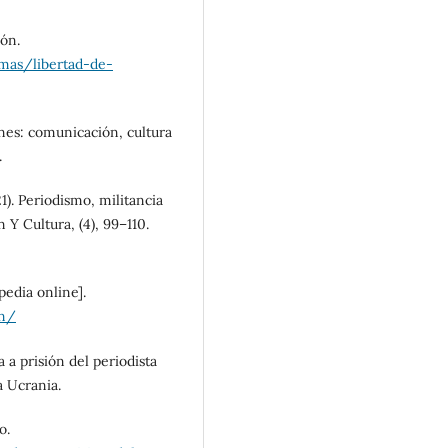
ión.
mas/libertad-de-
ones: comunicación, cultura
.
). Periodismo, militancia
 Y Cultura, (4), 99–110.
pedia online].
on/
 a prisión del periodista
a Ucrania.
o.