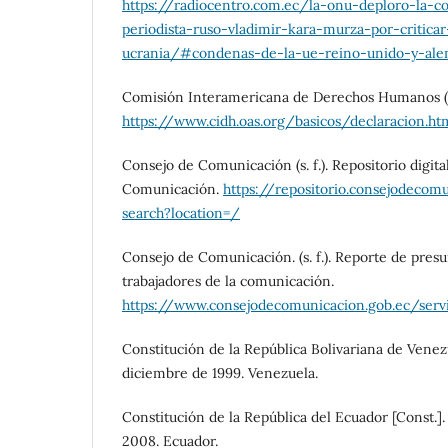
https://radiocentro.com.ec/la-onu-deploro-la-c
periodista-ruso-vladimir-kara-murza-por-criticar
ucrania/#condenas-de-la-ue-reino-unido-y-ale
Comisión Interamericana de Derechos Humanos (
https://www.cidh.oas.org/basicos/declaraci
Consejo de Comunicación (s. f.). Repositorio digita
Comunicación.
https://repositorio.consejodecom
search?location=/
Consejo de Comunicación. (s. f.). Reporte de presu
trabajadores de la comunicación.
https://www.consejodecomunicacion.gob.ec/servi
Constitución de la República Bolivariana de Venezue
diciembre de 1999. Venezuela.
Constitución de la República del Ecuador [Const.].
2008. Ecuador.