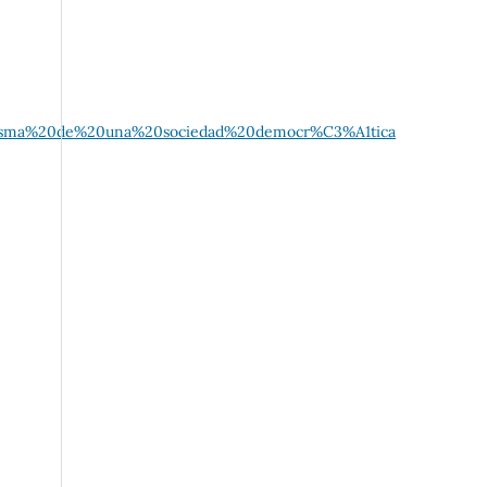
n,misma%20de%20una%20sociedad%20democr%C3%A1tica