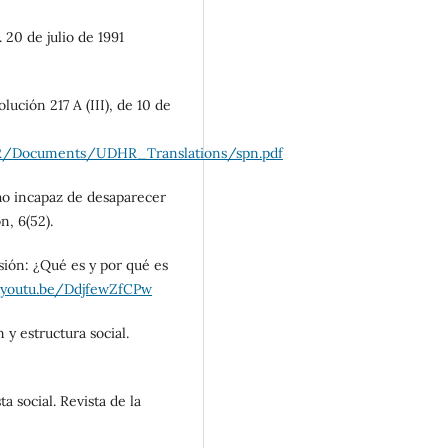
 20 de julio de 1991
ción 217 A (III), de 10 de
DHR/Documents/UDHR_Translations/spn.pdf
ho incapaz de desaparecer
n, 6(52).
esión: ¿Qué es y por qué es
/youtu.be/DdjfewZfCPw
n y estructura social.
a social. Revista de la