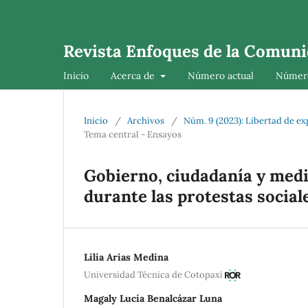
Revista Enfoques de la Comuni
Inicio
Acerca de
Número actual
Número
Inicio
/
Archivos
/
Núm. 9 (2023): Libertad de exp
Tema central - Ensayos
Gobierno, ciudadanía y medio
durante las protestas social
Lilia Arias Medina
Universidad Técnica de Cotopaxi
Magaly Lucía Benalcázar Luna