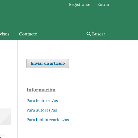
Registrarse
Entrar
visos
Contacto
Buscar
Enviar un artículo
Información
Para lectores/as
Para autores/as
Para bibliotecarios/as