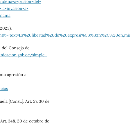
ondena-a-prision-del-
-la-invasion-a-
mania
2023).
on.htm#:~:text=La%20libertad%20de%20expresi%C3%B3n%2C%20e
l del Consejo de
unicacion.gob.ec/simple-
nta agresión a
cios
la [Const.]. Art. 57. 30 de
 Art. 348. 20 de octubre de