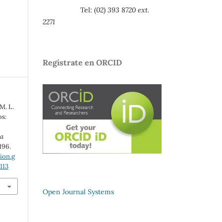
Tel:
(02) 393 8720 ext.
2271
Regístrate en ORCID
M. L.
os:
ta
-196.
ion.g
113
Open Journal Systems