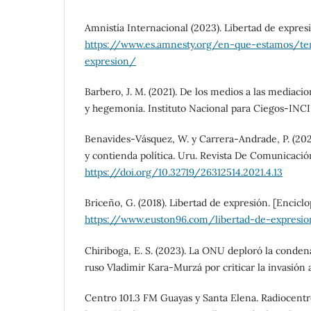
Amnistía Internacional (2023). Libertad de expres
https://www.es.amnesty.org/en-que-estamos/te
expresion/
Barbero, J. M. (2021). De los medios a las mediaci
y hegemonía. Instituto Nacional para Ciegos-INCI
Benavides-Vásquez, W. y Carrera-Andrade, P. (2021
y contienda política. Uru. Revista De Comunicación
https://doi.org/10.32719/26312514.2021.4.13
Briceño, G. (2018). Libertad de expresión. [Enciclo
https://www.euston96.com/libertad-de-expresi
Chiriboga, E. S. (2023). La ONU deploró la condena
ruso Vladimir Kara-Murzá por criticar la invasión 
Centro 101.3 FM Guayas y Santa Elena. Radiocentr