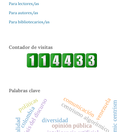
Para lectores/as
Para autores/as
Para bibliotecarios/as
Contador de visitas
Palabras clave
comunicación
políticas
venezuela
análisis del discurso
algorithmic centrism
centrismo algorítmico
colombia
diversidad
realidad
opinión pública