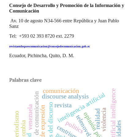
Consejo de Desarrollo y Promoción de la Información y
Comunicación
Av. 10 de agosto N34-566 entre República y Juan Pablo
Sanz
Tel: +593 02 393 8720 ext. 2279
revistaenfoquescomunicacion@consejodecomunicacion.gob.ec
Ecuador, Pichincha, Quito, D. M.
Palabras clave
comunicación
artificial intelligence
medios de comunicación
inteligencia artificial
discourse analysis
revista
análisis del discurso
venezuela
libertad de expresión
violencia
realidad
opinión pública
periodismo
telenovelas
politics
colombia