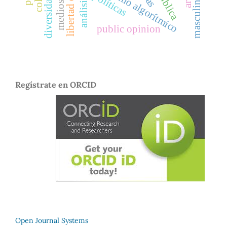
masculinidades
centrismo algorítmico
políticas
diversidad
public opinion
Regístrate en ORCID
Open Journal Systems