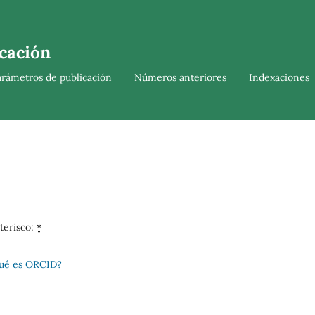
cación
arámetros de publicación
Números anteriores
Indexaciones
terisco:
*
ué es ORCID?