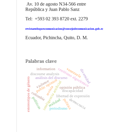
Av. 10 de agosto N34-566 entre
República y Juan Pablo Sanz
Tel: +593 02 393 8720 ext. 2279
revistaenfoquescomunicacion@consejodecomunicacion.gob.ec
Ecuador, Pichincha, Quito, D. M.
Palabras clave
centrismo algorítmico
venezuela
information
diversidad
discourse analysis
análisis del discurso
estereotipos de género
public opinion
violence
inteligencia artificial
revista
opinión pública
discapacidad
colombia
libertad de expresión
políticas
democracia
realidad
politics
periodismo