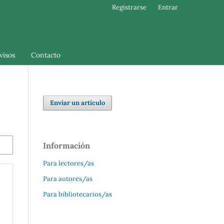
Registrarse
Entrar
visos
Contacto
Enviar un artículo
Información
Para lectores/as
Para autores/as
Para bibliotecarios/as