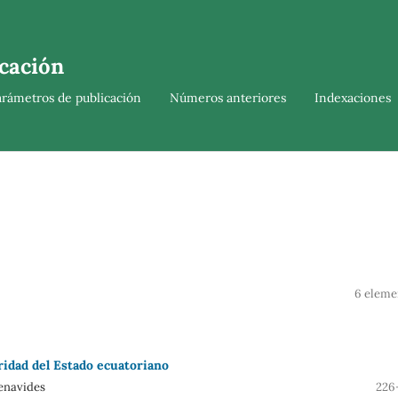
cación
arámetros de publicación
Números anteriores
Indexaciones
6 eleme
uridad del Estado ecuatoriano
enavides
226