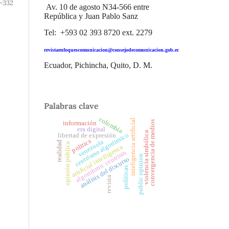
-332
Av. 10 de agosto N34-566 entre
República y Juan Pablo Sanz
Tel: +593 02 393 8720 ext. 2279
revistaenfoquescomunicacion@consejodecomunicacion.gob.ec
Ecuador, Pichincha, Quito, D. M.
Palabras clave
colombia
inteligencia artificial
convergencia de medios
información
era digital
violencia simbólica
centrismo algorítmico
libertad de expresión
politics
venezuela
realidad
opinión pública
artificial intelligence
algorithmic centrism
public opinion
análisis del discurso
políticas
revista