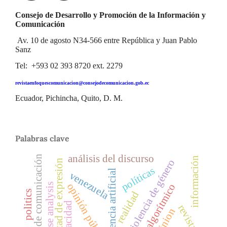
Consejo de Desarrollo y Promoción de la Información y
Comunicación
Av. 10 de agosto N34-566 entre República y Juan Pablo
Sanz
Tel: +593 02 393 8720 ext. 2279
revistaenfoquescomunicacion@consejodecomunicacion.gob.ec
Ecuador, Pichincha, Quito, D. M.
Palabras clave
análisis del discurso
medios de comunicación
información
violencia de género
libertad de expresión
políticas
inteligencia artificial
venezuela
opinión pública
discourse analysis
centrismo algorítmico
politics
realidad
revista