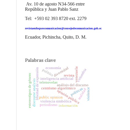
Av. 10 de agosto N34-566 entre
República y Juan Pablo Sanz
Tel: +593 02 393 8720 ext. 2279
revistaenfoquescomunicacion@consejodecomunicacion.gob.ec
Ecuador, Pichincha, Quito, D. M.
Palabras clave
economía
diversidad
venezuela
libertad de expresión
colombia
politics
estereotipos de género
revista
inteligencia artificial
discourse analysis
telenovelas
análisis del discurso
centrismo algorítmico
políticas
violence
realidad
opinión pública
public opinion
violencia simbólica
periodismo
información