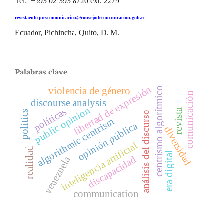
Tel: +593 02 393 8720 ext. 2279
revistaenfoquescomunicacion@consejodecomunicacion.gob.ec
Ecuador, Pichincha, Quito, D. M.
Palabras clave
libertad de expresión
violencia de género
centrismo algorítmico
comunicación
discourse analysis
public opinion
políticas
revista
politics
análisis del discurso
algorithmic centrism
opinión pública
diversidad
inteligencia artificial
realidad
era digital
discapacidad
venezuela
communication