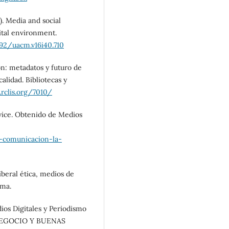
19). Media and social
gital environment.
092/uacm.v16i40.710
ón: metadatos y futuro de
alidad. Bibliotecas y
.rclis.org/7010/
rvice. Obtenido de Medios
-comunicacion-la-
iberal ética, medios de
ama.
ios Digitales y Periodismo
 NEGOCIO Y BUENAS