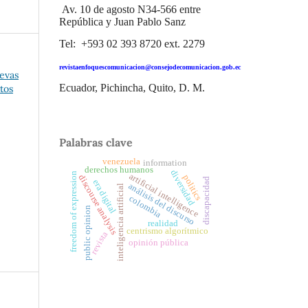
Av. 10 de agosto N34-566 entre
República y Juan Pablo Sanz
Tel: +593 02 393 8720 ext. 2279
revistaenfoquescomunicacion@consejodecomunicacion.gob.ec
evas
Ecuador, Pichincha, Quito, D. M.
tos
Palabras clave
venezuela
information
derechos humanos
diversidad
freedom of expression
artificial intelligence
politics
discourse analysis
discapacidad
era digital
análisis del discurso
inteligencia artificial
colombia
public opinion
realidad
centrismo algorítmico
revista
opinión pública