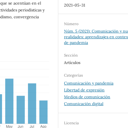
que se acentúan en el
2021-05-31
tividades periodísticas y
iodismo, convergencia
Número
Núm. 5 (2021): Comunicación y nu
realidades: aprendizajes en contex
de pandemia
Sección
Artículos
Categorías
Comunicación y pandemia
Libertad de expresión
Medios de comunicación
Comunicación digital
Licencia