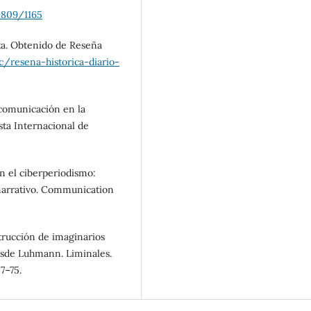
0809/1165
eta. Obtenido de Reseña
c/resena-historica-diario-
 comunicación en la
ista Internacional de
en el ciberperiodismo:
narrativo. Communication
trucción de imaginarios
esde Luhmann. Liminales.
7–75.