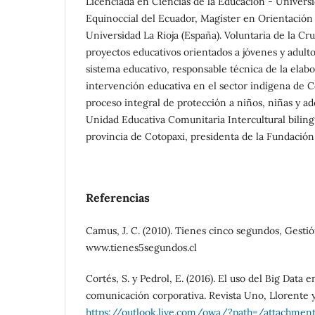
Licenciada en Ciencias de la Educación - Univers
Equinoccial del Ecuador, Magíster en Orientación 
Universidad La Rioja (España). Voluntaria de la Cru
proyectos educativos orientados a jóvenes y adult
sistema educativo, responsable técnica de la elab
intervención educativa en el sector indígena de C
proceso integral de protección a niños, niñas y ad
Unidad Educativa Comunitaria Intercultural bili
provincia de Cotopaxi, presidenta de la Fundación
Referencias
Camus, J. C. (2010). Tienes cinco segundos, Gesti
www.tienes5segundos.cl
Cortés, S. y Pedrol, E. (2016). El uso del Big Data e
comunicación corporativa. Revista Uno, Llorente 
https://outlook.live.com/owa/?path=/attachment