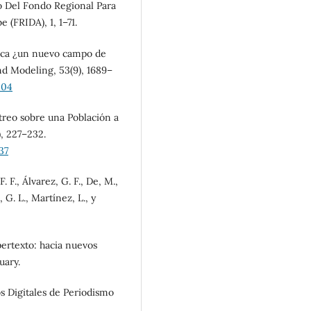
o Del Fondo Regional Para
 (FRIDA), 1, 1–71.
stica ¿un nuevo campo de
nd Modeling, 53(9), 1689–
004
streo sobre una Población a
), 227–232.
37
F. F., Álvarez, G. F., De, M.,
, G. L., Martínez, L., y
ipertexto: hacia nuevos
uary.
s Digitales de Periodismo