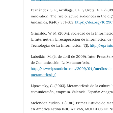
Fernández, S. P., Arrillaga, I. L., y Ureta, A. L. (20
innovation. The rise of active audiences in the di
Andamios, 16(40), 351–372.
https://doi.org/10.29
Grimaldo, W. M. (2004). Sociedad de la Informaci
la Internet en la recuperación de información de c
Tecnologías de La Información, 1(1).
http://eprints
Lubetkin, M. (14 de abril de 2009). Inter Press Se
de Comunicación: La Metamorfosis.
http://www.ipsnoticias.net/2009/04/medios-de
metamorfosis/
Lipovetsky, G. (2003). Metamorfosis de la cultura l
comunicación, empresa. Valencia, España: Anagr
Meléndez-Yúdico, J. (2016). Primer Estudio de Med
en América Latina INICIATIVAS, MODELOS DE