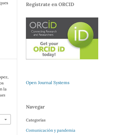
oques
Regístrate en ORCID
ópez,
Open Journal Systems
os
n la
ues
Navegar
Categorías
Comunicación y pandemia