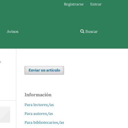
Registrarse
Entrar
Avisos
Buscar
s
Enviar un artículo
Información
Para lectores/as
Para autores/as
Para bibliotecarios/as