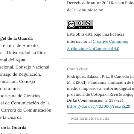
Derechos de autor 2021 Revista Enf
de la Comunicación
Esta obra está bajo una licencia
gel de la Guarda
internacional
Creative Commons
 Técnica de Ambato,
Atribución-NoComercial 4.0
.
 - Universidad La Rioja
onal del Agua,
acional, Consejo Nacional
Cómo citar
onsejo de Regulación,
Rodríguez Salazar, P. L., & Caicedo L
nicación, Concejo
M. F. (2021). Pandemia, mutación de l
medios impresos al entorno digital e
 Autónomos
provincia de Cotopaxi.
Revista Enfoq
americana de Ciencias
De La Comunicación
,
5
, 239-274.
onal de Comunicación de la
https://doi.org/10.1000/rec.vi5.29
la Carrera de Comunicación
e la Guarda.
Más formatos de cita
 de la Guarda