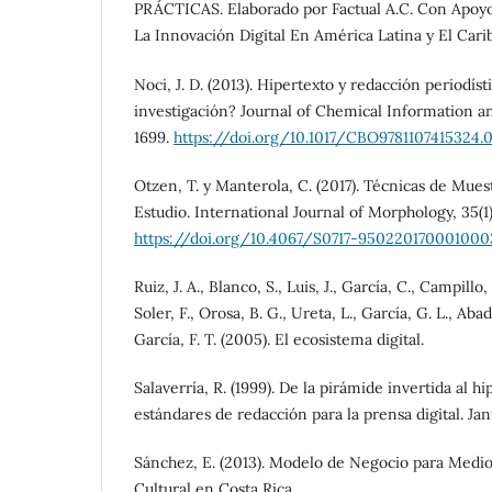
PRÁCTICAS. Elaborado por Factual A.C. Con Apoy
La Innovación Digital En América Latina y El Caribe
Noci, J. D. (2013). Hipertexto y redacción periodí
investigación? Journal of Chemical Information a
1699.
https://doi.org/10.1017/CBO9781107415324.
Otzen, T. y Manterola, C. (2017). Técnicas de Mue
Estudio. International Journal of Morphology, 35(1
https://doi.org/10.4067/S0717-950220170001000
Ruiz, J. A., Blanco, S., Luis, J., García, C., Campillo, 
Soler, F., Orosa, B. G., Ureta, L., García, G. L., Abad
García, F. T. (2005). El ecosistema digital.
Salaverría, R. (1999). De la pirámide invertida al h
estándares de redacción para la prensa digital. Jan
Sánchez, E. (2013). Modelo de Negocio para Medio
Cultural en Costa Rica.