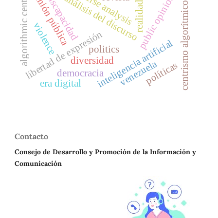
discourse analysis
algorithmic centrism
opinión pública
discapacidad
public opinion
análisis del discurso
realidad
centrismo algorítmico
violence
libertad de expresión
inteligencia artificial
politics
diversidad
venezuela
políticas
democracia
era digital
Contacto
Consejo de Desarrollo y Promoción de la Información y
Comunicación