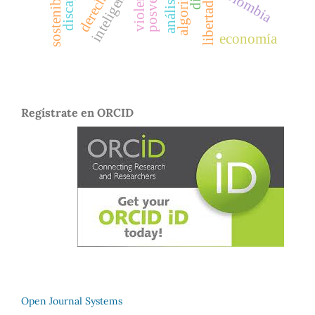
sostenibilidad
posverdad
violence
colombia
economía
Regístrate en ORCID
Open Journal Systems