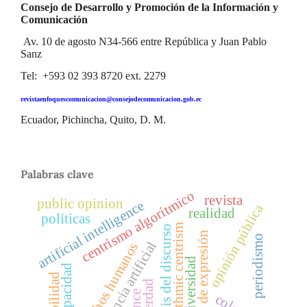
Consejo de Desarrollo y Promoción de la Información y
Comunicación
Av. 10 de agosto N34-566 entre República y Juan Pablo
Sanz
Tel: +593 02 393 8720 ext. 2279
revistaenfoquescomunicacion@consejodecomunicacion.gob.ec
Ecuador, Pichincha, Quito, D. M.
Palabras clave
centrismo algorítmico
revista
public opinion
artificial intelligence
opinión pública
realidad
políticas
algorithmic centrism
análisis del discurso
libertad de expresión
periodismo
inteligencia artificial
derechos humanos
diversidad
discapacidad