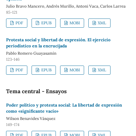
Julio Bravo Mancero, Andrés Murillo, Antoni Vaca, Carlos Larrea
85-121
PDF
EPUB
MOBI
XML
Protesta social y libertad de expresión. El ejercicio
periodístico en la encrucijada
Pablo Romero Guayasamín
123-146
PDF
EPUB
MOBI
XML
Tema central - Ensayos
Poder político y protesta social: La libertad de expresión
como «significante vacío»
Wilson Benavides Vásquez
149-174
PDF
EPUB
MOBI
XML