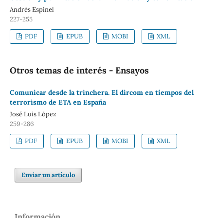
Andrés Espinel
227-255
PDF
EPUB
MOBI
XML
Otros temas de interés - Ensayos
Comunicar desde la trinchera. El dircom en tiempos del
terrorismo de ETA en España
José Luis López
259-286
PDF
EPUB
MOBI
XML
Enviar un artículo
Información