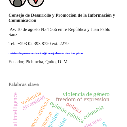
Consejo de Desarrollo y Promoción de la Información y
Comunicación
Av. 10 de agosto N34-566 entre República y Juan Pablo
Sanz
Tel: +593 02 393 8720 ext. 2279
revistaenfoquescomunicacion@consejodecomunicacion.gob.ec
Ecuador, Pichincha, Quito, D. M.
Palabras clave
violencia
violencia de género
artificial intelligence
diversidad
freedom of expression
inteligencia artificial
opinión pública
politics
colombia
information