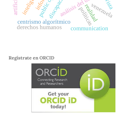
public opinion
análisis del discurso
discapacidad
revista
venezuela
realidad
políticas
centrismo algorítmico
derechos humanos
communication
Regístrate en ORCID