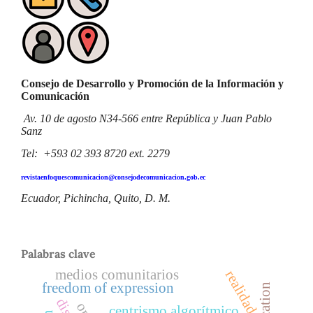
Consejo de Desarrollo y Promoción de la Información y
Comunicación
Av. 10 de agosto N34-566 entre República y Juan Pablo
Sanz
Tel: +593 02 393 8720 ext. 2279
revistaenfoquescomunicacion@consejodecomunicacion.gob.ec
Ecuador, Pichincha, Quito, D. M.
Palabras clave
medios comunitarios
realidad
freedom of expression
centrismo algorítmico