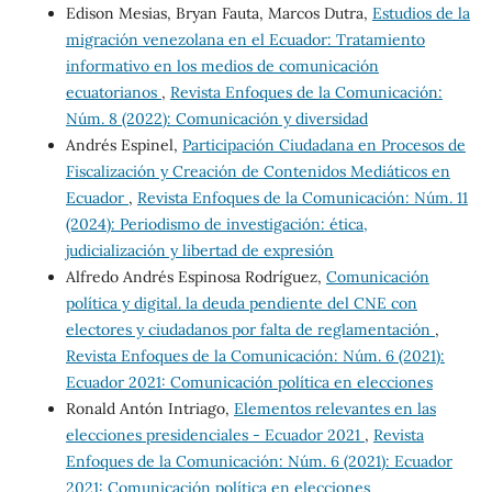
Edison Mesias, Bryan Fauta, Marcos Dutra,
Estudios de la
migración venezolana en el Ecuador: Tratamiento
informativo en los medios de comunicación
ecuatorianos
,
Revista Enfoques de la Comunicación:
Núm. 8 (2022): Comunicación y diversidad
Andrés Espinel,
Participación Ciudadana en Procesos de
Fiscalización y Creación de Contenidos Mediáticos en
Ecuador
,
Revista Enfoques de la Comunicación: Núm. 11
(2024): Periodismo de investigación: ética,
judicialización y libertad de expresión
Alfredo Andrés Espinosa Rodríguez,
Comunicación
política y digital. la deuda pendiente del CNE con
electores y ciudadanos por falta de reglamentación
,
Revista Enfoques de la Comunicación: Núm. 6 (2021):
Ecuador 2021: Comunicación política en elecciones
Ronald Antón Intriago,
Elementos relevantes en las
elecciones presidenciales - Ecuador 2021
,
Revista
Enfoques de la Comunicación: Núm. 6 (2021): Ecuador
2021: Comunicación política en elecciones