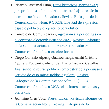
Ricardo Pascumal Luna,
Hitos históricos, normativa y
jurisprudencia sobre la definición «trabajadores de la
comunicación» en Ecuador»
,
Revista Enfoques de la
Comunicación: Núm. 9 (2023): Libertad de expresión,
espacio público y el ejercicio periodístico
Consejo de Comunicación,
Agresiones a periodistas en
el contexto electoral: Ecuador 2021
,
Revista Enfoques
de la Comunicación: Núm. 6 (2021): Ecuador 2021:
Comunicación política en elecciones
Diego Gonzalo Alpusig Guanochanga, Anahi Cristina
Aguilera Toapanta, Alexander Darío Lascano Cevallos,
Análisis del discurso político como estrategia persuasiva:
Estudio de caso Jaime Roldós Aguilera
,
Revista
Enfoques de la Comunicación: Núm. 10 (2023):
Comunicación política 2023: elecciones, estrategias y
contextos
Jeannine Cruz Vaca,
Presentación: Revista Enfoques de
la Comunicación No. 8
,
Revista Enfoques de la