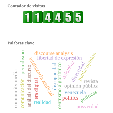
Contador de visitas
Palabras clave
periodismo
discourse analysis
public opinion
libertad de expresión
inteligencia artificial
colombia
diversidad
centrismo algorítmico
discapacidad
análisis del discurso
community media
era digital
comunicación
revista
opinión pública
políticas
venezuela
politics
realidad
posverdad