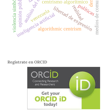
medios de comunicación
análisis del discurso
violencia simbólica
opinión pública
centrismo algorítmico
políticas
realidad
libertad de expresión
venezuela
inteligencia artificial
algorithmic centrism
Regístrate en ORCID