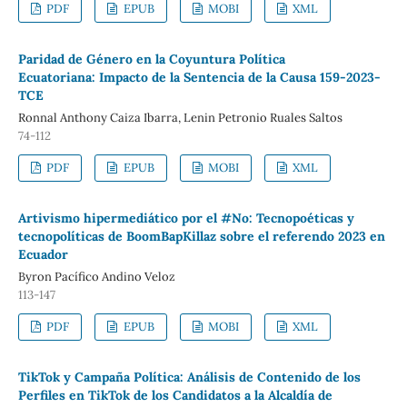
PDF
EPUB
MOBI
XML
Paridad de Género en la Coyuntura Política
Ecuatoriana: Impacto de la Sentencia de la Causa 159-2023-
TCE
Ronnal Anthony Caiza Ibarra, Lenin Petronio Ruales Saltos
74-112
PDF
EPUB
MOBI
XML
Artivismo hipermediático por el #No: Tecnopoéticas y
tecnopolíticas de BoomBapKillaz sobre el referendo 2023 en
Ecuador
Byron Pacífico Andino Veloz
113-147
PDF
EPUB
MOBI
XML
TikTok y Campaña Política: Análisis de Contenido de los
Perfiles en TikTok de los Candidatos a la Alcaldía de