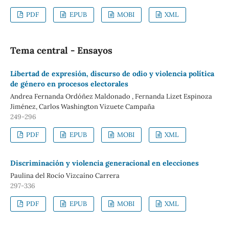
PDF
EPUB
MOBI
XML
Tema central - Ensayos
Libertad de expresión, discurso de odio y violencia política
de género en procesos electorales
Andrea Fernanda Ordóñez Maldonado , Fernanda Lizet Espinoza
Jiménez, Carlos Washington Vizuete Campaña
249-296
PDF
EPUB
MOBI
XML
Discriminación y violencia generacional en elecciones
Paulina del Rocío Vizcaíno Carrera
297-336
PDF
EPUB
MOBI
XML