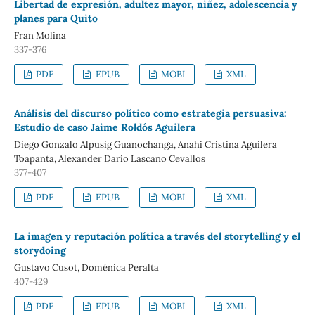
Libertad de expresión, adultez mayor, niñez, adolescencia y
planes para Quito
Fran Molina
337-376
PDF
EPUB
MOBI
XML
Análisis del discurso político como estrategia persuasiva:
Estudio de caso Jaime Roldós Aguilera
Diego Gonzalo Alpusig Guanochanga, Anahi Cristina Aguilera
Toapanta, Alexander Darío Lascano Cevallos
377-407
PDF
EPUB
MOBI
XML
La imagen y reputación política a través del storytelling y el
storydoing
Gustavo Cusot, Doménica Peralta
407-429
PDF
EPUB
MOBI
XML