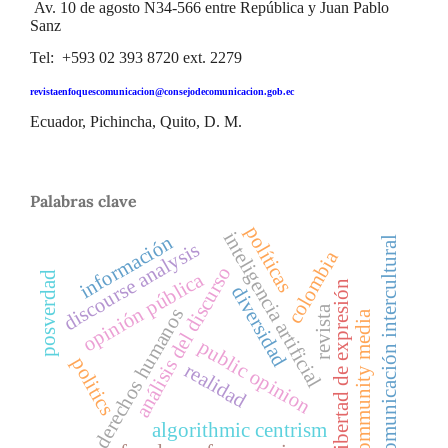
Av. 10 de agosto N34-566 entre República y Juan Pablo
Sanz
Tel: +593 02 393 8720 ext. 2279
revistaenfoquescomunicacion@consejodecomunicacion.gob.ec
Ecuador, Pichincha, Quito, D. M.
Palabras clave
políticas
inteligencia artificial
información
comunicación intercultural
discourse analysis
colombia
análisis del discurso
opinión pública
posverdad
libertad de expresión
diversidad
revista
derechos humanos
community media
public opinion
politics
realidad
algorithmic centrism