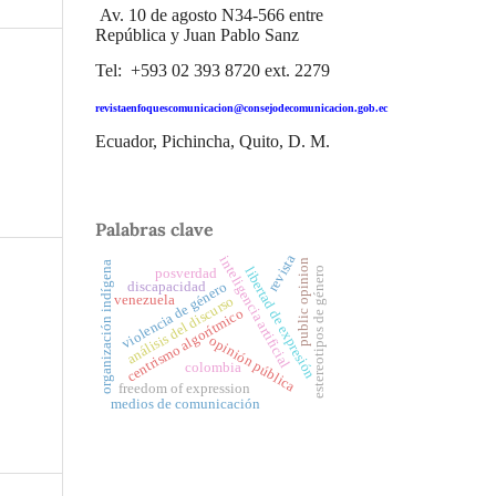
Av. 10 de agosto N34-566 entre
República y Juan Pablo Sanz
Tel: +593 02 393 8720 ext. 2279
revistaenfoquescomunicacion@consejodecomunicacion.gob.ec
Ecuador, Pichincha, Quito, D. M.
Palabras clave
revista
inteligencia artificial
public opinion
organización indígena
estereotipos de género
libertad de expresión
posverdad
discapacidad
violencia de género
venezuela
análisis del discurso
centrismo algorítmico
opinión pública
colombia
freedom of expression
medios de comunicación