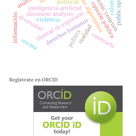
centrismo algorítmico
algorithmic centrism
public opinion
colombia
políticas
opinión pública
inteligencia artificial
libertad de expresión
discourse analysis
información
diversidad
violencia
derechos humanos
realidad
politics
venezuela
revista
Regístrate en ORCID