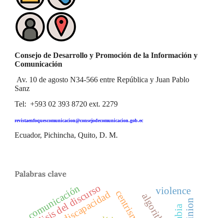
Consejo de Desarrollo y Promoción de la Información y
Comunicación
Av. 10 de agosto N34-566 entre República y Juan Pablo
Sanz
Tel: +593 02 393 8720 ext. 2279
revistaenfoquescomunicacion@consejodecomunicacion.gob.ec
Ecuador, Pichincha, Quito, D. M.
Palabras clave
análisis del discurso
comunicación
violence
discapacidad