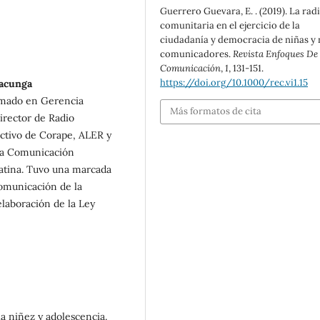
Guerrero Guevara, E. . (2019). La rad
comunitaria en el ejercicio de la
ciudadanía y democracia de niñas y 
comunicadores.
Revista Enfoques De
Comunicación
,
1
, 131-151.
https://doi.org/10.1000/rec.vi1.15
tacunga
lomado en Gerencia
Más formatos de cita
irector de Radio
ctivo de Corape, ALER y
la Comunicación
atina. Tuvo una marcada
Comunicación de la
elaboración de la Ley
a niñez y adolescencia.