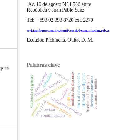
Av. 10 de agosto N34-566 entre
República y Juan Pablo Sanz
Tel: +593 02 393 8720 ext. 2279
revistaenfoquescomunicacion@consejodecomunicacion.gob.ec
Ecuador, Pichincha, Quito, D. M.
Palabras clave
oques
violencia
discapacidad
colombia
análisis del discurso
artificial intelligence
libertad de expresión
violencia de género
freedom of expression
derechos humanos
discourse analysis
community media
centrismo algorítmico
realidad
politics
inteligencia artificial
diversidad
opinión pública
políticas
revista
comunicación