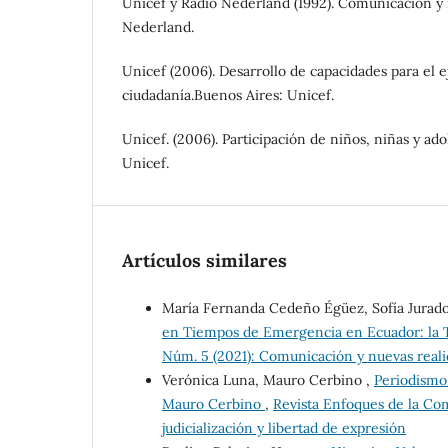
Unicef y Radio Nederland (1992). Comunicación y 
Nederland.
Unicef (2006). Desarrollo de capacidades para el ej
ciudadanía.Buenos Aires: Unicef.
Unicef. (2006). Participación de niños, niñas y ad
Unicef.
Artículos similares
María Fernanda Cedeño Égüez, Sofía Jurado
en Tiempos de Emergencia en Ecuador: la 
Núm. 5 (2021): Comunicación y nuevas real
Verónica Luna, Mauro Cerbino ,
Periodismo 
Mauro Cerbino
,
Revista Enfoques de la Com
judicialización y libertad de expresión