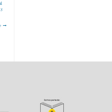
al
 y
e