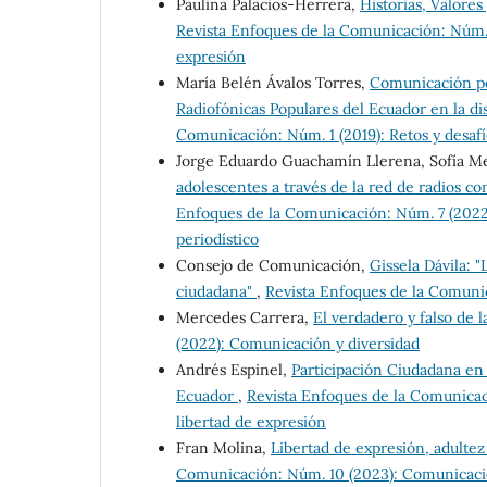
Paulina Palacios-Herrera,
Historias, Valores
Revista Enfoques de la Comunicación: Núm. 1
expresión
María Belén Ávalos Torres,
Comunicación po
Radiofónicas Populares del Ecuador en la di
Comunicación: Núm. 1 (2019): Retos y desaf
Jorge Eduardo Guachamín Llerena, Sofía M
adolescentes a través de la red de radios 
Enfoques de la Comunicación: Núm. 7 (2022):
periodístico
Consejo de Comunicación,
Gissela Dávila: "
ciudadana"
,
Revista Enfoques de la Comunica
Mercedes Carrera,
El verdadero y falso de 
(2022): Comunicación y diversidad
Andrés Espinel,
Participación Ciudadana en
Ecuador
,
Revista Enfoques de la Comunicacio
libertad de expresión
Fran Molina,
Libertad de expresión, adultez
Comunicación: Núm. 10 (2023): Comunicación