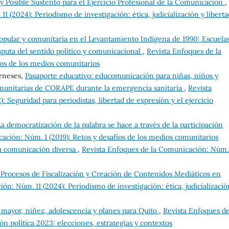
 y Posible Sustento para el Ejercicio Profesional de la Comunicación
,
1 (2024): Periodismo de investigación: ética, judicialización y libert
pular y comunitaria en el Levantamiento Indígena de 1990: Escuela
sputa del sentido político y comunicacional
,
Revista Enfoques de la
íos de los medios comunitarios
eneses,
Pasaporte educativo: educomunicación para niñas, niños y
comunitarias de CORAPE durante la emergencia sanitaria
,
Revista
 Seguridad para periodistas, libertad de expresión y el ejercicio
La democratización de la palabra se hace a través de la participación
ción: Núm. 1 (2019): Retos y desafíos de los medios comunitarios
la comunicación diversa
,
Revista Enfoques de la Comunicación: Núm.
 Procesos de Fiscalización y Creación de Contenidos Mediáticos en
́n: Núm. 11 (2024): Periodismo de investigación: ética, judicializació
 mayor, niñez, adolescencia y planes para Quito
,
Revista Enfoques de
 política 2023: elecciones, estrategias y contextos