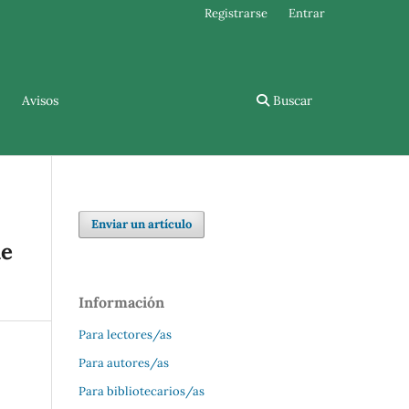
Registrarse
Entrar
Avisos
Buscar
Enviar un artículo
de
Información
Para lectores/as
Para autores/as
Para bibliotecarios/as