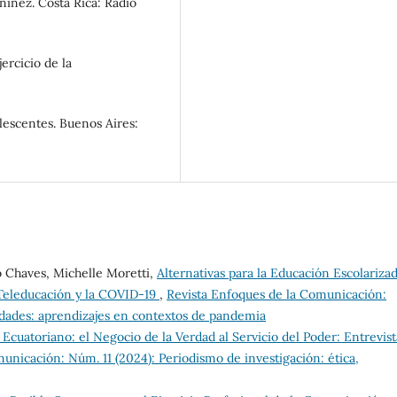
niñez. Costa Rica: Radio
ercicio de la
olescentes. Buenos Aires:
 Chaves, Michelle Moretti,
Alternativas para la Educación Escolariza
Teleducación y la COVID-19
,
Revista Enfoques de la Comunicación:
idades: aprendizajes en contextos de pandemia
Ecuatoriano: el Negocio de la Verdad al Servicio del Poder: Entrevist
unicación: Núm. 11 (2024): Periodismo de investigación: ética,