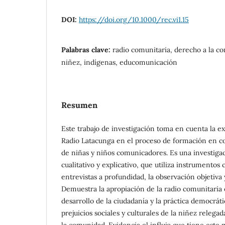
DOI:
https://doi.org/10.1000/rec.vi1.15
Palabras clave:
radio comunitaria, derecho a la c
niñez, indígenas, educomunicación
Resumen
Este trabajo de investigación toma en cuenta la ex
Radio Latacunga en el proceso de formación en c
de niñas y niños comunicadores. Es una investigac
cualitativo y explicativo, que utiliza instrumentos 
entrevistas a profundidad, la observación objetiva y
Demuestra la apropiación de la radio comunitaria
desarrollo de la ciudadanía y la práctica democrát
prejuicios sociales y culturales de la niñez relegada
la comunidad. Evidencia el influjo que tiene est