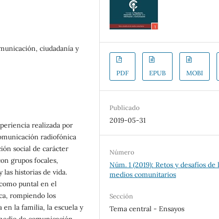
omunicación, ciudadanía y
PDF
EPUB
MOBI
Publicado
2019-05-31
periencia realizada por
omunicación radiofónica
ión social de carácter
Número
con grupos focales,
Núm. 1 (2019): Retos y desafíos de 
 las historias de vida.
medios comunitarios
 como puntal en el
ica, rompiendo los
Sección
 en la familia, la escuela y
Tema central - Ensayos
e medio de comunicación