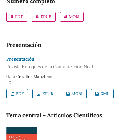
Número completo
PDF
EPUB
MOBI
Presentación
Presentación
Revista Enfoques de la Comunicación No. 1
Galo Cevallos Mancheno
1-7
PDF
EPUB
MOBI
XML
Tema central - Artículos Científicos