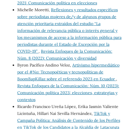
2021: Comunicación política en elecciones
Michelle Moretti,
Reflexiones y resultados específicos
sobre periodistas mujeres de/y de algunos grupos de
atención prioritaria extraídos del estudio “La
información de relevancia pública o interés general y
los mecanismos de acceso a la información pública para
periodistas durante el Estado de Excepción por la
COVID-19”
,
Revista Enfoques de la Comunicación:
Núm. 8 (2022): Comunicación y diversidad
Byron Pacífico Andino Veloz,
Artivismo hipermediático
por el #No: Tecnopoéticas y tecnopolíticas de
BoomBapKillaz sobre el referendo 2023 en Ecuador
,
Revista Enfoques de la Comunicación: Núm. 10 (2023):
Comunicación política 2023: elecciones, estrategias y
contextos
Ricardo Francisco Ureña López, Erika Jasmin Valiente
Licintuña, Hillari Nai Sevilla Hernández,
TikTok y
Campaña Política: Análisis de Contenido de los Perfiles
en TikTok de los Candidatos a la Alcaldía de Latacunga