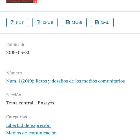
PDF
EPUB
MOBI
XML
Publicado
2019-05-31
Número
Núm. 1 (2019): Retos y desafíos de los medios comunitarios
Sección
Tema central - Ensayos
Categorías
Libertad de expresión
Medios de comunicación