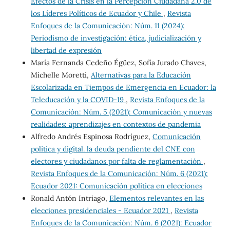
Efectos de la Crisis en la Percepción Ciudadana 2.0 de
los Líderes Políticos de Ecuador y Chile
,
Revista
Enfoques de la Comunicación: Núm. 11 (2024):
Periodismo de investigación: ética, judicialización y
libertad de expresión
María Fernanda Cedeño Égüez, Sofía Jurado Chaves,
Michelle Moretti,
Alternativas para la Educación
Escolarizada en Tiempos de Emergencia en Ecuador: la
Teleducación y la COVID-19
,
Revista Enfoques de la
Comunicación: Núm. 5 (2021): Comunicación y nuevas
realidades: aprendizajes en contextos de pandemia
Alfredo Andrés Espinosa Rodríguez,
Comunicación
política y digital. la deuda pendiente del CNE con
electores y ciudadanos por falta de reglamentación
,
Revista Enfoques de la Comunicación: Núm. 6 (2021):
Ecuador 2021: Comunicación política en elecciones
Ronald Antón Intriago,
Elementos relevantes en las
elecciones presidenciales - Ecuador 2021
,
Revista
Enfoques de la Comunicación: Núm. 6 (2021): Ecuador