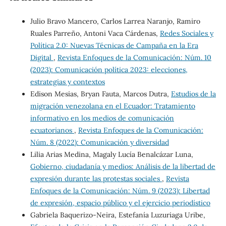
Julio Bravo Mancero, Carlos Larrea Naranjo, Ramiro
Ruales Parreño, Antoni Vaca Cárdenas,
Redes Sociales y
Política 2.0: Nuevas Técnicas de Campaña en la Era
Digital
,
Revista Enfoques de la Comunicación: Núm. 10
(2023): Comunicación política 2023: elecciones,
estrategias y contextos
Edison Mesias, Bryan Fauta, Marcos Dutra,
Estudios de la
migración venezolana en el Ecuador: Tratamiento
informativo en los medios de comunicación
ecuatorianos
,
Revista Enfoques de la Comunicación:
Núm. 8 (2022): Comunicación y diversidad
Lilia Arias Medina, Magaly Lucía Benalcázar Luna,
Gobierno, ciudadanía y medios: Análisis de la libertad de
expresión durante las protestas sociales
,
Revista
Enfoques de la Comunicación: Núm. 9 (2023): Libertad
de expresión, espacio público y el ejercicio periodístico
Gabriela Baquerizo-Neira, Estefanía Luzuriaga Uribe,