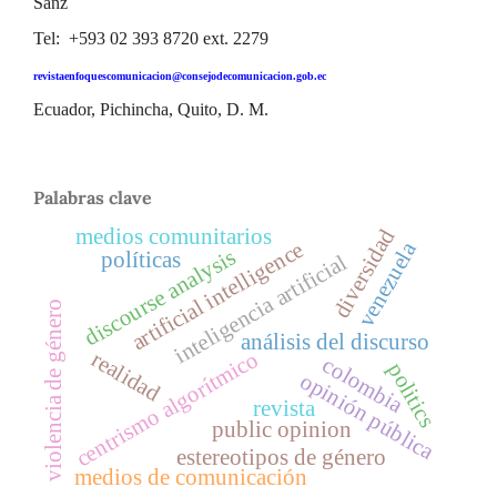
Sanz
Tel: +593 02 393 8720 ext. 2279
revistaenfoquescomunicacion@consejodecomunicacion.gob.ec
Ecuador, Pichincha, Quito, D. M.
Palabras clave
medios comunitarios
diversidad
artificial intelligence
venezuela
discourse analysis
políticas
inteligencia artificial
violencia de género
análisis del discurso
realidad
centrismo algorítmico
colombia
politics
opinión pública
revista
public opinion
estereotipos de género
medios de comunicación