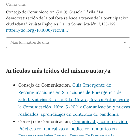
Cómo citar
Consejo de Comunicación. (2019). Gissela Dávila: "La
democratización de la palabra se hace a través de la participación
ciudadana".
Revista Enfoques De La Comunicación
,
1
, 155-169.
https://doi.org/10.1000/rec.vi1.17
Más formatos de cita
Artículos más leídos del mismo autor/a
Consejo de Comunicación,
Guía Emergente de
Recomendaciones en Situaciones de Emergencia de
Salud: Noticias Falsas o Fake News
,
Revista Enfoques de
la Comunicación: Núm. 5 (2021): Comunicación y nuevas
realidades: aprendizajes en contextos de pandemia
Consejo de Comunicación,
Comunidad y comunicación.
Prácticas comunicativas y medios comunitarios en
Europa y América Latina
,
Revista Enfoques de la