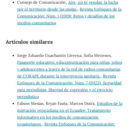
Consejo de Comunicación,
Aire, no te vendas: la lucha
por el territorio desde las ondas
,
Revista Enfoques de la
Comunicación: Núm. 1 (2019): Retos y desafíos de los
medios comunitarios
Artículos similares
Jorge Eduardo Guachamín Llerena, Sofía Meneses,
Pasaporte educativo: educomunicación para niñas, niños
y adolescentes a través de la red de radios comunitarias
de CORAPE durante la emergencia sanitaria
,
Revista
Enfoques de la Comunicación: Núm. 7 (2022): Seguridad
para periodistas, libertad de expresión y el ejercicio
periodístico
Edison Mesias, Bryan Fauta, Marcos Dutra,
Estudios de la
migración venezolana en el Ecuador: Tratamiento
informativo en los medios de comunicación
ecuatorianos
,
Revista Enfoques de la Comunicación: