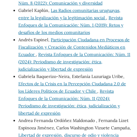
Núm. 8 (2022): Comunicación y diversidad
Gabriel Kaplún,
Las Radios comunitarias uruguayas,
entre la legalización y la legitimación social
,
Revista
Enfoques de la Comunicación: Núm. 1 (2019): Retos y
desafíos de los medios comunitarios
Andrés Espinel,
Participación Ciudadana en Procesos de
Fiscalización y Creación de Contenidos Mediáticos en
Ecuador
,
Revista Enfoques de la Comunicación: Núm. 11
(2024): Periodismo de investigación: ética,
judicialización y libertad de expresión
Gabriela Baquerizo-Neira, Estefanía Luzuriaga Uribe,
Efectos de la Crisis en la Percepción Ciudadana 2.0 de
los Líderes Políticos de Ecuador y Chile
,
Revista
Enfoques de la Comunicación: Núm. 11 (2024):
Periodismo de investigación: ética, judicialización y
libertad de expresión
Andrea Fernanda Ordóñez Maldonado , Fernanda Lizet
Espinoza Jiménez, Carlos Washington Vizuete Campaña,
Libertad de expresión, discurso de odio y violencia