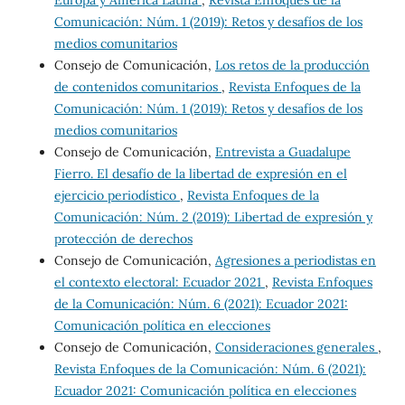
Comunicación: Núm. 1 (2019): Retos y desafíos de los
medios comunitarios
Consejo de Comunicación,
Los retos de la producción
de contenidos comunitarios
,
Revista Enfoques de la
Comunicación: Núm. 1 (2019): Retos y desafíos de los
medios comunitarios
Consejo de Comunicación,
Entrevista a Guadalupe
Fierro. El desafío de la libertad de expresión en el
ejercicio periodístico
,
Revista Enfoques de la
Comunicación: Núm. 2 (2019): Libertad de expresión y
protección de derechos
Consejo de Comunicación,
Agresiones a periodistas en
el contexto electoral: Ecuador 2021
,
Revista Enfoques
de la Comunicación: Núm. 6 (2021): Ecuador 2021:
Comunicación política en elecciones
Consejo de Comunicación,
Consideraciones generales
,
Revista Enfoques de la Comunicación: Núm. 6 (2021):
Ecuador 2021: Comunicación política en elecciones