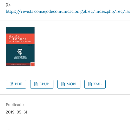
(1).
https://revista.consejodecomunicacion.gob.ec/index.php/rec/is
PDF
EPUB
MOBI
XML
Publicado
2019-05-31