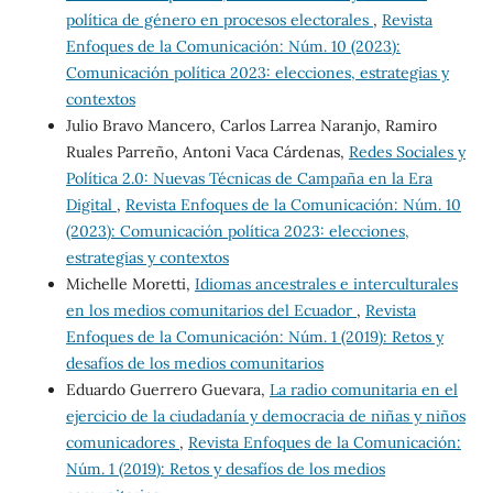
política de género en procesos electorales
,
Revista
Enfoques de la Comunicación: Núm. 10 (2023):
Comunicación política 2023: elecciones, estrategias y
contextos
Julio Bravo Mancero, Carlos Larrea Naranjo, Ramiro
Ruales Parreño, Antoni Vaca Cárdenas,
Redes Sociales y
Política 2.0: Nuevas Técnicas de Campaña en la Era
Digital
,
Revista Enfoques de la Comunicación: Núm. 10
(2023): Comunicación política 2023: elecciones,
estrategias y contextos
Michelle Moretti,
Idiomas ancestrales e interculturales
en los medios comunitarios del Ecuador
,
Revista
Enfoques de la Comunicación: Núm. 1 (2019): Retos y
desafíos de los medios comunitarios
Eduardo Guerrero Guevara,
La radio comunitaria en el
ejercicio de la ciudadanía y democracia de niñas y niños
comunicadores
,
Revista Enfoques de la Comunicación:
Núm. 1 (2019): Retos y desafíos de los medios