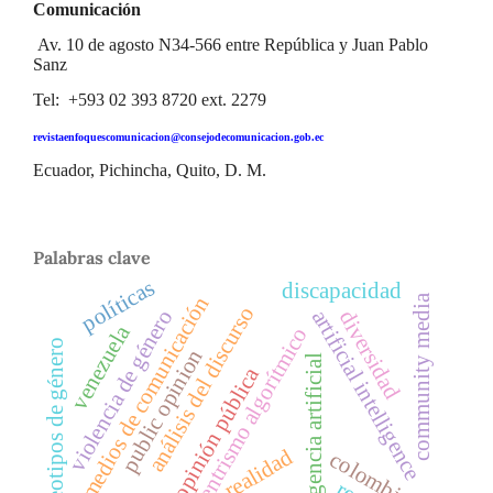
Comunicación
Av. 10 de agosto N34-566 entre República y Juan Pablo
Sanz
Tel: +593 02 393 8720 ext. 2279
revistaenfoquescomunicacion@consejodecomunicacion.gob.ec
Ecuador, Pichincha, Quito, D. M.
Palabras clave
políticas
discapacidad
medios de comunicación
community media
análisis del discurso
violencia de género
artificial intelligence
diversidad
venezuela
centrismo algorítmico
estereotipos de género
public opinion
inteligencia artificial
opinión pública
realidad
colombia