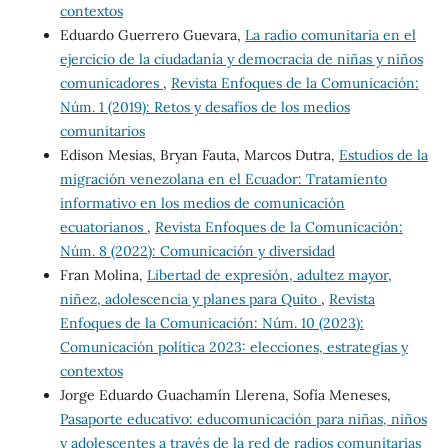
contextos
Eduardo Guerrero Guevara,
La radio comunitaria en el
ejercicio de la ciudadanía y democracia de niñas y niños
comunicadores
,
Revista Enfoques de la Comunicación:
Núm. 1 (2019): Retos y desafíos de los medios
comunitarios
Edison Mesias, Bryan Fauta, Marcos Dutra,
Estudios de la
migración venezolana en el Ecuador: Tratamiento
informativo en los medios de comunicación
ecuatorianos
,
Revista Enfoques de la Comunicación:
Núm. 8 (2022): Comunicación y diversidad
Fran Molina,
Libertad de expresión, adultez mayor,
niñez, adolescencia y planes para Quito
,
Revista
Enfoques de la Comunicación: Núm. 10 (2023):
Comunicación política 2023: elecciones, estrategias y
contextos
Jorge Eduardo Guachamín Llerena, Sofía Meneses,
Pasaporte educativo: educomunicación para niñas, niños
y adolescentes a través de la red de radios comunitarias