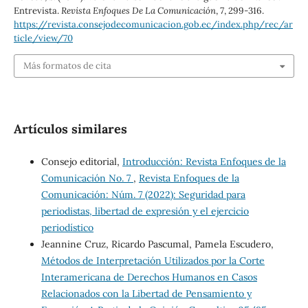
Entrevista.
Revista Enfoques De La Comunicación
,
7
, 299-316.
https://revista.consejodecomunicacion.gob.ec/index.php/rec/ar
ticle/view/70
Más formatos de cita
Artículos similares
Consejo editorial,
Introducción: Revista Enfoques de la
Comunicación No. 7
,
Revista Enfoques de la
Comunicación: Núm. 7 (2022): Seguridad para
periodistas, libertad de expresión y el ejercicio
periodístico
Jeannine Cruz, Ricardo Pascumal, Pamela Escudero,
Métodos de Interpretación Utilizados por la Corte
Interamericana de Derechos Humanos en Casos
Relacionados con la Libertad de Pensamiento y