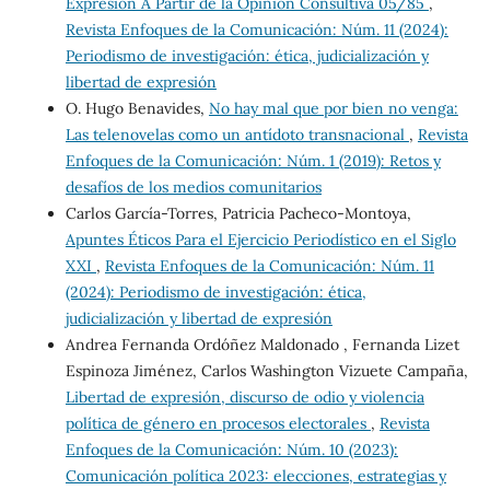
Expresión A Partir de la Opinión Consultiva 05/85
,
Revista Enfoques de la Comunicación: Núm. 11 (2024):
Periodismo de investigación: ética, judicialización y
libertad de expresión
O. Hugo Benavides,
No hay mal que por bien no venga:
Las telenovelas como un antídoto transnacional
,
Revista
Enfoques de la Comunicación: Núm. 1 (2019): Retos y
desafíos de los medios comunitarios
Carlos García-Torres, Patricia Pacheco-Montoya,
Apuntes Éticos Para el Ejercicio Periodístico en el Siglo
XXI
,
Revista Enfoques de la Comunicación: Núm. 11
(2024): Periodismo de investigación: ética,
judicialización y libertad de expresión
Andrea Fernanda Ordóñez Maldonado , Fernanda Lizet
Espinoza Jiménez, Carlos Washington Vizuete Campaña,
Libertad de expresión, discurso de odio y violencia
política de género en procesos electorales
,
Revista
Enfoques de la Comunicación: Núm. 10 (2023):
Comunicación política 2023: elecciones, estrategias y