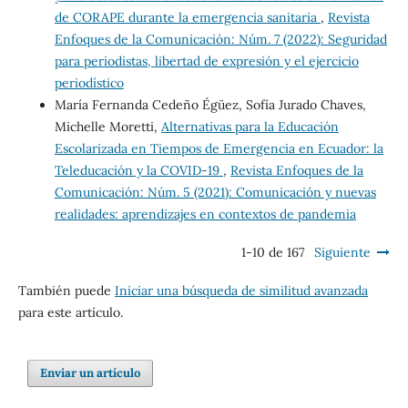
de CORAPE durante la emergencia sanitaria
,
Revista
Enfoques de la Comunicación: Núm. 7 (2022): Seguridad
para periodistas, libertad de expresión y el ejercicio
periodístico
María Fernanda Cedeño Égüez, Sofía Jurado Chaves,
Michelle Moretti,
Alternativas para la Educación
Escolarizada en Tiempos de Emergencia en Ecuador: la
Teleducación y la COVID-19
,
Revista Enfoques de la
Comunicación: Núm. 5 (2021): Comunicación y nuevas
realidades: aprendizajes en contextos de pandemia
1-10 de 167
Siguiente
También puede
Iniciar una búsqueda de similitud avanzada
para este artículo.
Enviar un artículo