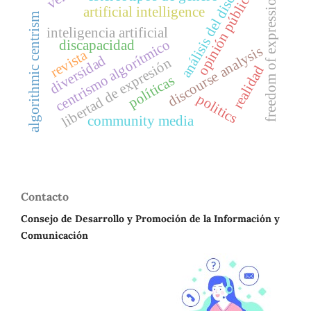
análisis del discurso
opinión pública
freedom of expression
artificial intelligence
algorithmic centrism
inteligencia artificial
centrismo algorítmico
discapacidad
discourse analysis
revista
diversidad
libertad de expresión
realidad
políticas
politics
community media
Contacto
Consejo de Desarrollo y Promoción de la Información y
Comunicación