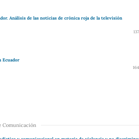
or. Análisis de las noticias de crónica roja de la televisión
13
n Ecuador
164
de Comunicación
odístico y comunicacional en materia de violencia y no discrimina