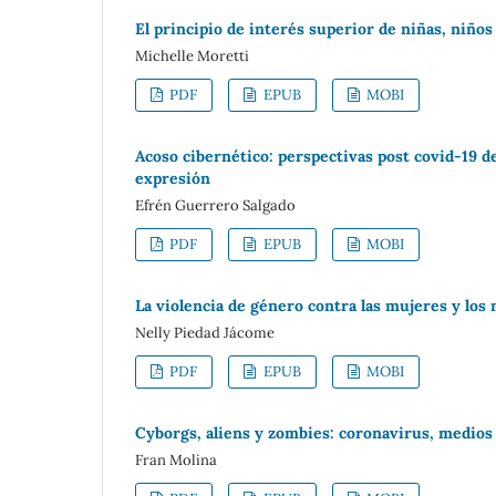
El principio de interés superior de niñas, niños 
Michelle Moretti
PDF
EPUB
MOBI
Acoso cibernético: perspectivas post covid-19 de
expresión
Efrén Guerrero Salgado
PDF
EPUB
MOBI
La violencia de género contra las mujeres y los
Nelly Piedad Jácome
PDF
EPUB
MOBI
Cyborgs, aliens y zombies: coronavirus, medios
Fran Molina