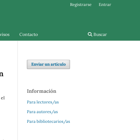
Registrarse
Entrar
visos
Contacto
Buscar
Enviar un artículo
n
Información
 el
Para lectores/as
Para autores/as
Para bibliotecarios/as