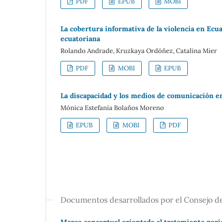
PDF
EPUB
MOBI
La cobertura informativa de la violencia en Ecuad
ecuatoriana
Rolando Andrade, Kruzkaya Ordóñez, Catalina Mier
PDF
MOBI
EPUB
La discapacidad y los medios de comunicación e
Mónica Estefanía Bolaños Moreno
EPUB
MOBI
PDF
Documentos desarrollados por el Consejo 
Marco conceptual orientado al tratamiento peri