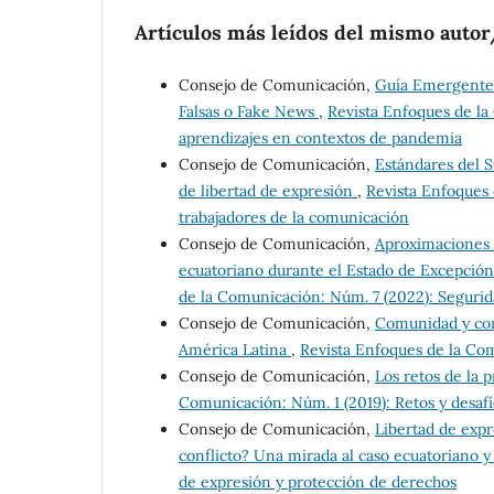
Artículos más leídos del mismo autor
Consejo de Comunicación,
Guía Emergente 
Falsas o Fake News
,
Revista Enfoques de la
aprendizajes en contextos de pandemia
Consejo de Comunicación,
Estándares del 
de libertad de expresión
,
Revista Enfoques 
trabajadores de la comunicación
Consejo de Comunicación,
Aproximaciones a
ecuatoriano durante el Estado de Excepción
de la Comunicación: Núm. 7 (2022): Seguridad
Consejo de Comunicación,
Comunidad y com
América Latina
,
Revista Enfoques de la Com
Consejo de Comunicación,
Los retos de la
Comunicación: Núm. 1 (2019): Retos y desaf
Consejo de Comunicación,
Libertad de exp
conflicto? Una mirada al caso ecuatoriano 
de expresión y protección de derechos