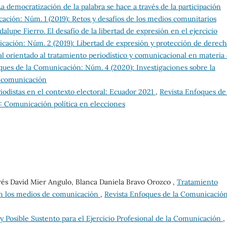
La democratización de la palabra se hace a través de la participación
ción: Núm. 1 (2019): Retos y desafíos de los medios comunitarios
alupe Fierro. El desafío de la libertad de expresión en el ejercicio
cación: Núm. 2 (2019): Libertad de expresión y protección de derech
 orientado al tratamiento periodístico y comunicacional en materia
ques de la Comunicación: Núm. 4 (2020): Investigaciones sobre la
e comunicación
iodistas en el contexto electoral: Ecuador 2021
,
Revista Enfoques de 
: Comunicación política en elecciones
drés David Mier Angulo, Blanca Daniela Bravo Orozco ,
Tratamiento
 en los medios de comunicación
,
Revista Enfoques de la Comunicación
 y Posible Sustento para el Ejercicio Profesional de la Comunicación
,