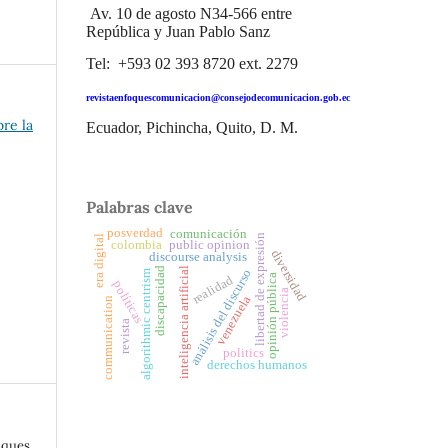
Av. 10 de agosto N34-566 entre
República y Juan Pablo Sanz
Tel: +593 02 393 8720 ext. 2279
revistaenfoquescomunicacion@consejodecomunicacion.gob.ec
bre la
Ecuador, Pichincha, Quito, D. M.
Palabras clave
posverdad
comunicación
libertad de expresión
era digital
colombia
public opinion
diversidad
discourse analysis
discapacidad
inteligencia artificial
análisis del discurso
algorithmic centrism
opinión pública
realidad
políticas
violencia
venezuela
communication
revista
politics
derechos humanos
oques