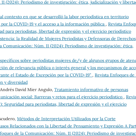
1 (2024): Periodismo de investigación: ética, judicialización y libert
l contexto en que se desarrolló la labor periodística en territorio
 por la COVID-19 y el acceso a la información pública
,
Revista Enfoq
 para periodistas, libertad de expresión y el ejercicio periodístico
istencia: la Realidad de Mujeres Periodistas y Defensoras de Derechos
a Comunicación: Núm. 11 (2024): Periodismo de investigación: ética,
específicos sobre periodistas mujeres de/y de algunos grupos de aten
ación de relevancia pública o interés general y los mecanismos de ac
urante el Estado de Excepción por la COVID-19”
,
Revista Enfoques de 
n y diversidad
, Andrés David Mier Angulo,
Tratamiento informativo de personas
unicación social: Barreras y retos para el ejercicio periodístico
,
Revis
 Seguridad para periodistas, libertad de expresión y el ejercicio
Escudero,
Métodos de Interpretación Utilizados por la Corte
os Relacionados con la Libertad de Pensamiento y Expresión A Part
foques de la Comunicación: Núm. 11 (2024): Periodismo de investigac