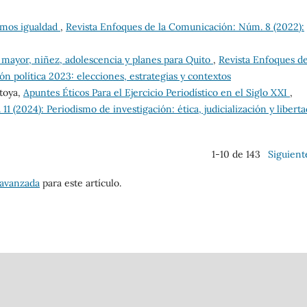
uimos igualdad
,
Revista Enfoques de la Comunicación: Núm. 8 (2022):
 mayor, niñez, adolescencia y planes para Quito
,
Revista Enfoques de
 política 2023: elecciones, estrategias y contextos
toya,
Apuntes Éticos Para el Ejercicio Periodístico en el Siglo XXI
,
1 (2024): Periodismo de investigación: ética, judicialización y libert
1-10 de 143
Siguient
 avanzada
para este artículo.