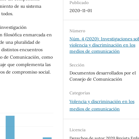
Publicado
cimiento de su sistema
2020-11-01
 todos.
investigación
Número
ón filosófica enmarcada en
Núm. 4 (2020): Investigaciones so
de una pluralidad de
violencia y discriminación en los
 distintos encuentros
medios de comunicación
ejo de Comunicación, como
izaje que complementa las
Sección
ivos de compromiso social.
Documentos desarrollados por el
Consejo de Comunicación
Categorías
Volencia y discriminación en los
medios de comunicación
Licencia
Derechos de autor 2020 Revista Enf