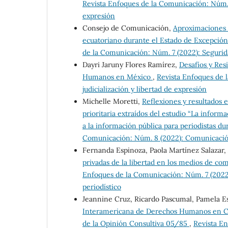
Revista Enfoques de la Comunicación: Núm. 1
expresión
Consejo de Comunicación,
Aproximaciones a
ecuatoriano durante el Estado de Excepción
de la Comunicación: Núm. 7 (2022): Seguridad
Dayri Jaruny Flores Ramírez,
Desafíos y Res
Humanos en México
,
Revista Enfoques de l
judicialización y libertad de expresión
Michelle Moretti,
Reflexiones y resultados 
prioritaria extraídos del estudio “La inform
a la información pública para periodistas d
Comunicación: Núm. 8 (2022): Comunicació
Fernanda Espinoza, Paola Martínez Salazar
privadas de la libertad en los medios de com
Enfoques de la Comunicación: Núm. 7 (2022):
periodístico
Jeannine Cruz, Ricardo Pascumal, Pamela 
Interamericana de Derechos Humanos en Cas
de la Opinión Consultiva 05/85
,
Revista En