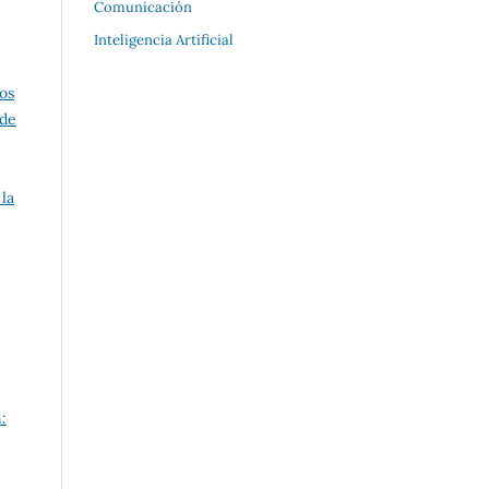
Comunicación
Inteligencia Artificial
os
 de
la
: