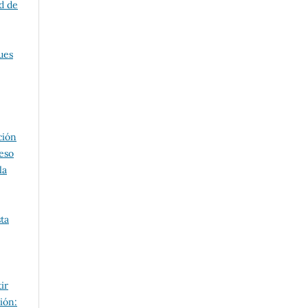
ad de
ues
ción
ceso
la
ta
ir
ión: