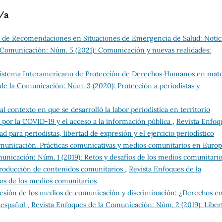
/a
de Recomendaciones en Situaciones de Emergencia de Salud: Notic
 Comunicación: Núm. 5 (2021): Comunicación y nuevas realidades:
Sistema Interamericano de Protección de Derechos Humanos en mate
de la Comunicación: Núm. 3 (2020): Protección a periodistas y
l contexto en que se desarrolló la labor periodística en territorio
 por la COVID-19 y el acceso a la información pública
,
Revista Enfoq
 para periodistas, libertad de expresión y el ejercicio periodístico
unicación. Prácticas comunicativas y medios comunitarios en Europ
unicación: Núm. 1 (2019): Retos y desafíos de los medios comunitari
 producción de contenidos comunitarios
,
Revista Enfoques de la
íos de los medios comunitarios
resión de los medios de comunicación y discriminación: ¿Derechos e
y español
,
Revista Enfoques de la Comunicación: Núm. 2 (2019): Liber