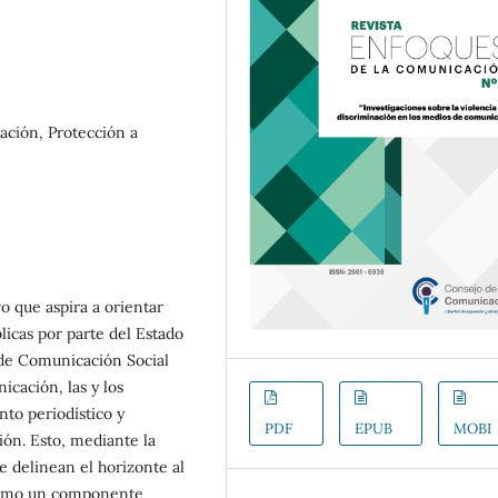
nación, Protección a
o que aspira a orientar
blicas por parte del Estado
 de Comunicación Social
icación, las y los
ento periodístico y
PDF
EPUB
MOBI
ión. Esto, mediante la
 delinean el horizonte al
 como un componente