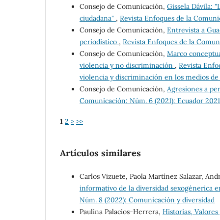
Consejo de Comunicación,
Gissela Dávila: "
ciudadana"
,
Revista Enfoques de la Comunica
Consejo de Comunicación,
Entrevista a Guad
periodístico
,
Revista Enfoques de la Comuni
Consejo de Comunicación,
Marco conceptual
violencia y no discriminación
,
Revista Enfo
violencia y discriminación en los medios d
Consejo de Comunicación,
Agresiones a per
Comunicación: Núm. 6 (2021): Ecuador 2021
1
2
>
>>
Artículos similares
Carlos Vizuete, Paola Martínez Salazar, An
informativo de la diversidad sexogénerica
Núm. 8 (2022): Comunicación y diversidad
Paulina Palacios-Herrera,
Historias, Valores