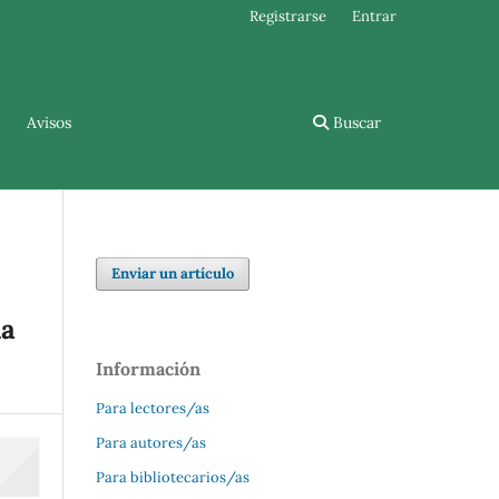
Registrarse
Entrar
Avisos
Buscar
Enviar un artículo
la
Información
Para lectores/as
Para autores/as
Para bibliotecarios/as