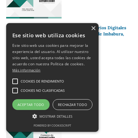
×
Moderación de Contenido y Censura a Usuarios Digitales
por parte de los Municipios de la Provincia de Imbabura,
Ese sitio web utiliza cookies
Ecuador
Este sitio web usa cookies para mejorar la
Verónica Marín-Montero, Byron Andino-Veloz
experiencia del usuario. Al utilizar nuestro
641-679
sitio web, usted acepta todas las cookies de
acuerdo con nuestra Política de cookies.
PDF
EPUB
MOBI
Más información
COOKIES DE RENDIMIENTO
COOKIES NO CLASIFICADAS
ACEPTAR TODO
RECHAZAR TODO
MOSTRAR DETALLES
POWERED BY COOKIESCRIPT